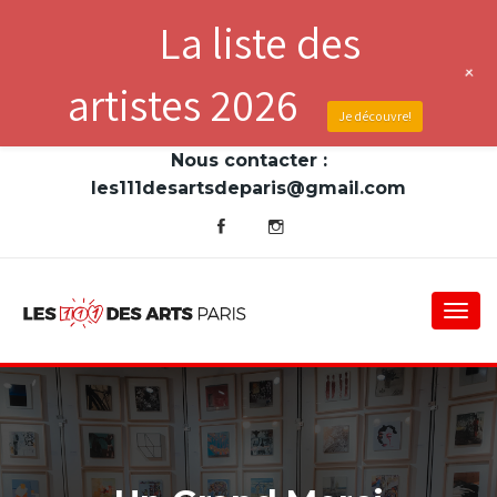
La liste des
+
artistes 2026
Je découvre!
Nous contacter :
les111desartsdeparis@gmail.com
Togg
navi