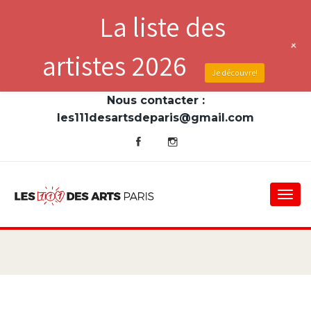
La liste des
+
artistes 2026
Je découvre!
Nous contacter :
les111desartsdeparis@gmail.com
Togg
navi